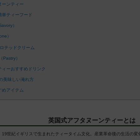
ヌーンティー
簡単ティーフード
vory）
one）
ロテッドクリーム
astry）
ティーおすすめドリンク
の美味しい淹れ方
すめアイテム
英国式アフタヌーンティーとは
、19世紀イギリスで生まれたティータイム文化。産業革命後の生活の変