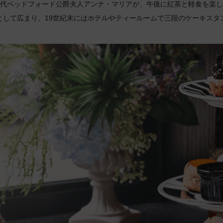
7代ベッドフォード公爵夫人アンナ・マリアが、午後に紅茶と軽食を楽
として広まり、19世紀末にはホテルやティールームで三段のケーキスタ