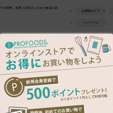
菓子の材料、世界と日本のこだわり食品の店
お買物ガイド
マイページ
特集・読みもの
オリジナルレシピ
プ