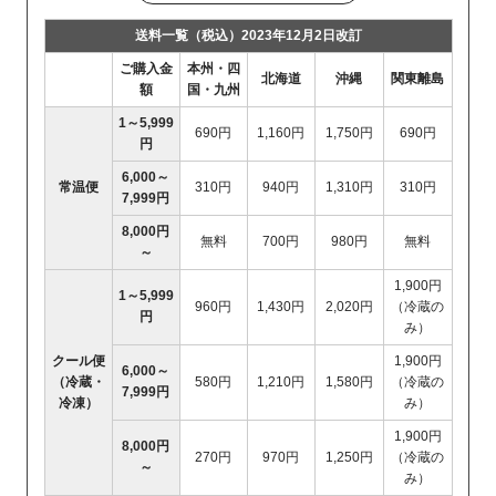
送料一覧（税込）2023年12月2日改訂
ご購入金
本州・四
北海道
沖縄
関東離島
額
国・九州
1～5,999
690円
1,160円
1,750円
690円
円
6,000～
常温便
310円
940円
1,310円
310円
7,999円
8,000円
無料
700円
980円
無料
～
1,900円
1～5,999
960円
1,430円
2,020円
（冷蔵の
円
み）
クール便
1,900円
6,000～
（冷蔵・
580円
1,210円
1,580円
（冷蔵の
7,999円
冷凍）
み）
1,900円
8,000円
270円
970円
1,250円
（冷蔵の
～
み）