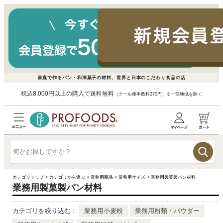
家庭で作るパン・和洋菓子の材料、世界と日本のこだわり食品の店
税込8,000円以上の購入で送料無料
（クール便手数料270円）※一部地域を除く
カテゴリトップ
>
カテゴリから選ぶ
>
業務用商品
>
業務用サイズ
>
業務用製菓製パン材料
業務用製菓製パン材料
カテゴリを絞り込む：
業務用小麦粉
業務用粉類・パウダー