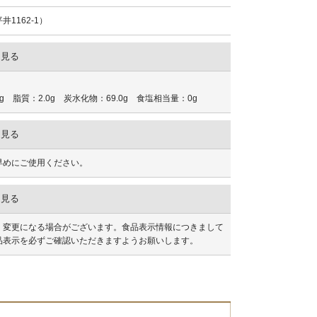
1162-1）
を見る
0g 脂質：2.0g 炭水化物：69.0g 食塩相当量：0g
を見る
早めにご使用ください。
を見る
く変更になる場合がございます。食品表示情報につきまして
品表示を必ずご確認いただきますようお願いします。
ら100