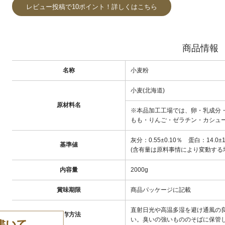
レビュー投稿で10ポイント！詳しくはこちら
商品情報
名称
小麦粉
小麦(北海道)
原材料名
※本品加工工場では、卵・乳成分
もも・りんご・ゼラチン・カシュ
灰分：0.55±0.10％ 蛋白：14.0±1
基準値
(含有量は原料事情により変動する
内容量
2000g
賞味期限
商品パッケージに記載
直射日光や高温多湿を避け通風の
保存方法
い。臭いの強いもののそばに保管