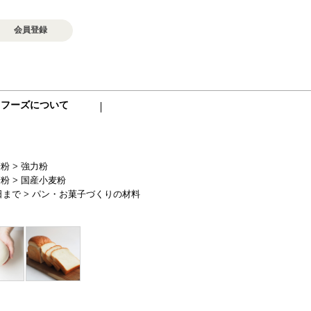
会員登録
ロフーズについて
麦粉
>
強力粉
麦粉
>
国産小麦粉
日まで
>
パン・お菓子づくりの材料