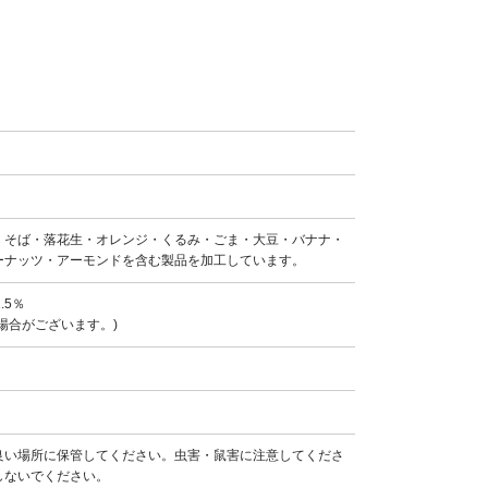
・そば・落花生・オレンジ・くるみ・ごま・大豆・バナナ・
ーナッツ・アーモンドを含む製品を加工しています。
.5％
場合がございます。)
良い場所に保管してください。虫害・鼠害に注意してくださ
しないでください。