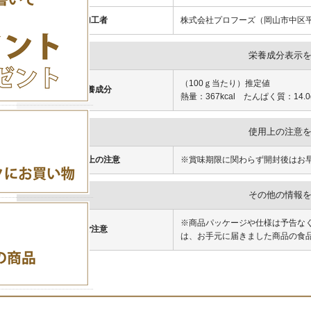
加工者
株式会社プロフーズ（岡山市中区平井
栄養成分表示
（100ｇ当たり）推定値
栄養成分
熱量：367kcal たんぱく質：14.
使用上の注意
使用上の注意
※賞味期限に関わらず開封後はお
その他の情報
※商品パッケージや仕様は予告な
ご注意
は、お手元に届きました商品の食
強力粉 ゆめちか