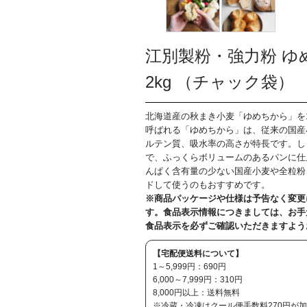
江別製粉・強力粉 ゆめ
2kg （チャック袋）
北海道産の秋まき小麦「ゆめちから」を1
呼ばれる「ゆめちから」は、従来の国産
ルテン質、吸水率の高さが特長です。し
で、ふっくらボリュームのあるパンに仕
んぱく含有量の少ない国産小麦や全粒粉
ドして使うのもおすすめです。
※商品パッケージや仕様は予告なく変更
す。食品表示情報につきましては、お手
食品表示を必ずご確認いただきますよう
【宅配便送料について】
1～5,999円：690円
6,000～7,999円：310円
8,000円以上：送料無料
※冷蔵・冷凍はクール便手数料270円が