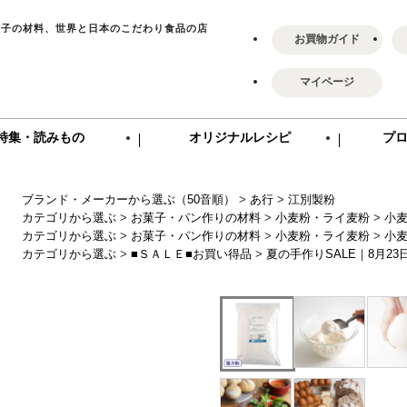
菓子の材料、世界と日本のこだわり食品の店
お買物ガイド
マイページ
特集・読みもの
オリジナルレシピ
プ
ブランド・メーカーから選ぶ（50音順）
>
あ行
>
江別製粉
カテゴリから選ぶ
>
お菓子・パン作りの材料
>
小麦粉・ライ麦粉
>
小
カテゴリから選ぶ
>
お菓子・パン作りの材料
>
小麦粉・ライ麦粉
>
小
カテゴリから選ぶ
>
■ＳＡＬＥ■お買い得品
>
夏の手作りSALE｜8月23