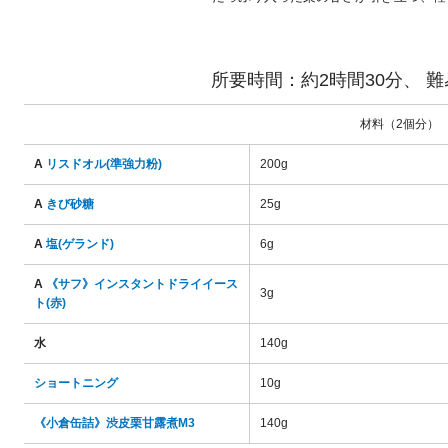
所要時間：約2時間30分、 
材料（2個分）
A
リスドオル(準強力粉)
200g
A
きび砂糖
25g
A
塩(ゲランド)
6g
A
《サフ》インスタントドライイース
3g
ト(赤)
水
140g
ショートニング
10g
《小倉缶詰》渋皮栗甘露煮M3
140g