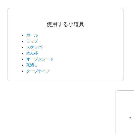
使用する小道具
ボール
ラップ
スケッパー
めん棒
オーブンシート
茶漉し
クープナイフ