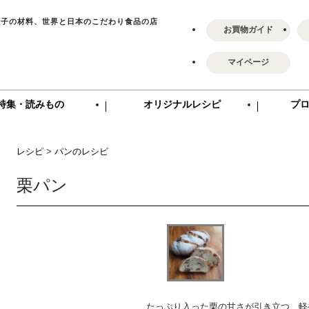
菓子の材料、世界と日本のこだわり食品の店
お買物ガイド
マイページ
特集・読みもの
オリジナルレシピ
プ
レシピ
>
パンのレシピ
栗パン
たっぷり入った栗の甘さが引き立つ、軽