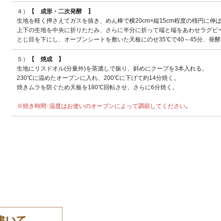
４）
【 成形・二次発酵 】
生地を軽く押さえてガスを抜き、めん棒で横20cm×縦15cm程度の楕円に伸
上下の生地を中央に折りたたみ、さらに半分に折って端と端をあわせラグビ
とじ目を下にし、オーブンシートを敷いた天板にのせ35℃で40～45分、発
５）
【 焼成 】
生地にリスドオル(分量外)を茶漉しで振り、斜めにクープを3本入れる。
230℃に温めたオーブンに入れ、200℃に下げて約14分焼く。
焼きムラを防ぐため天板を180℃回転させ、さらに6分焼く。
※焼き時間･温度はお使いのオーブンによって調節してください｡