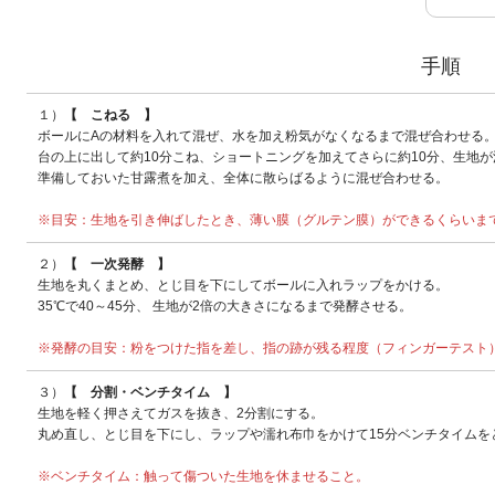
手順
１）
【 こねる 】
ボールにAの材料を入れて混ぜ、水を加え粉気がなくなるまで混ぜ合わせる
台の上に出して約10分こね、ショートニングを加えてさらに約10分、生地
準備しておいた甘露煮を加え、全体に散らばるように混ぜ合わせる。
※目安：生地を引き伸ばしたとき、薄い膜（グルテン膜）ができるくらいま
２）
【 一次発酵 】
生地を丸くまとめ、とじ目を下にしてボールに入れラップをかける。
35℃で40～45分、 生地が2倍の大きさになるまで発酵させる。
※発酵の目安：粉をつけた指を差し、指の跡が残る程度（フィンガーテスト
３）
【 分割・ベンチタイム 】
生地を軽く押さえてガスを抜き、2分割にする。
丸め直し、とじ目を下にし、ラップや濡れ布巾をかけて15分ベンチタイムを
※ベンチタイム：触って傷ついた生地を休ませること。