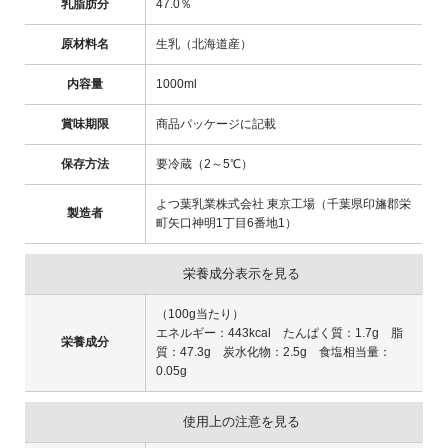
乳脂肪分
47.0％
原材料名
生乳（北海道産）
内容量
1000ml
賞味期限
商品パッケージに記載
保存方法
要冷蔵（2～5℃）
よつ葉乳業株式会社 東京工場（千葉県印旛郡栄
製造者
町矢口神明1丁目6番地1）
栄養成分表示を見る
（100g当たり）
エネルギー：443kcal たんぱく質：1.7g 脂
栄養成分
質：47.3g 炭水化物：2.5g 食塩相当量：
0.05g
使用上の注意を見る