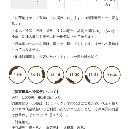
～
み）
・お荷物はヤマト運輸にてお届けいたします。（関東離島クール便を
除く）
・常温・冷蔵・冷凍、複数ご注文の場合、品質上問題のないものは、
冷蔵、冷凍の商品を優先に同一梱包にさせて頂きます。
・日本国内のみのお届けに限らせて頂いております。海外への発送は
行っておりません。
・配達時間帯をご指定いただけます。（一部地域を除く）
【関東離島の冷蔵便について】
送料：1,900円 ※1個口につき
関東離島クール便は「ゆうパック」での発送になるため、代金引換と
クロネコ代金後払いはご利用いただけません。また、冷凍商品のお届
けは承れませんのでご注意ください。
［対象地域］
伊豆諸島：青ヶ島村、御蔵島村、式根島、利島村