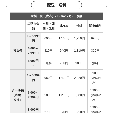
配送・送料
送料一覧（税込）2023年12月2日改訂
ご購入金
本州・四
北海道
沖縄
関東離島
額
国・九州
1～5,999
690円
1,160円
1,750円
690円
円
6,000～
常温便
310円
940円
1,310円
310円
7,999円
8,000円
無料
700円
980円
無料
～
1,900円
1～5,999
960円
1,430円
2,020円
（冷蔵の
円
み）
クール便
1,900円
6,000～
（冷蔵・
580円
1,210円
1,580円
（冷蔵の
7,999円
冷凍）
み）
1,900円
8,000円
270円
970円
1,250円
（冷蔵の