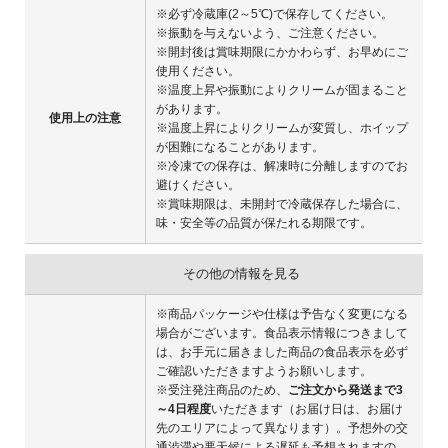
※必ず冷蔵庫(2～5℃)で保存してください。
※振動を与えないよう、ご注意ください。
※開封後は賞味期限にかかわらず、お早めにご
使用ください。
※温度上昇や振動によりクリームが固まること
があります。
使用上の注意
※温度上昇によりクリームが変質し、ホイップ
が困難になることがあります。
※冷凍での保存は、解凍時に分離しますのでお
避けください。
※賞味期限は、未開封で冷蔵保存した場合に、
味・安全等の品質が保たれる期限です。
その他の情報を見る
※商品パッケージや仕様は予告なく変更になる
場合がございます。食品表示情報につきまして
は、お手元に届きました商品の食品表示を必ず
ご確認いただきますようお願いします。
※受注発注商品のため、
ご注文から発送まで3
～4日程度
いただきます（お届け日は、お届け
先のエリアによって異なります）。予想外の交
通渋滞や悪天候による遅延も予想されますの