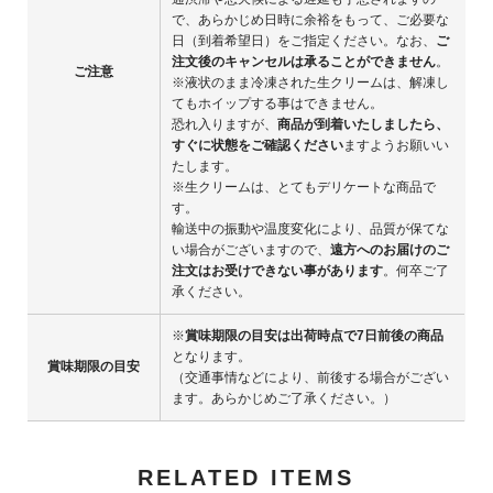
で、あらかじめ日時に余裕をもって、ご必要な
日（到着希望日）をご指定ください。なお、
ご
注文後のキャンセルは承ることができません
。
ご注意
※液状のまま冷凍された生クリームは、解凍し
てもホイップする事はできません。
恐れ入りますが、
商品が到着いたしましたら、
すぐに状態をご確認ください
ますようお願いい
たします。
※生クリームは、とてもデリケートな商品で
す。
輸送中の振動や温度変化により、品質が保てな
い場合がございますので、
遠方へのお届けのご
注文はお受けできない事があります
。何卒ご了
承ください。
※
賞味期限の目安は出荷時点で7日前後の商品
となります。
賞味期限の目安
（交通事情などにより、前後する場合がござい
ます。あらかじめご了承ください。）
RELATED ITEMS