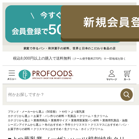
家庭で作るパン・和洋菓子の材料、世界と日本のこだわり食品の店
税込8,000円以上の購入で送料無料
（クール便手数料270円）※一部地域を除く
ブランド・メーカーから選ぶ（50音順）
>
や行
>
よつ葉乳業
カテゴリから選ぶ
>
お菓子・パン作りの材料
>
乳製品
>
クリーム
>
生クリーム
カテゴリから選ぶ
>
業務用商品
>
業務用サイズ
>
業務用製菓製パン材料
>
業務用乳製品・油脂
シーズンアイテムから選ぶ
>
冬のおすすめ
>
手作りクリスマス
>
クリスマスにおすすめ！パン・
お菓子作りの材料
>
クリスマスにおすすめ！生クリーム・ホイップクリーム