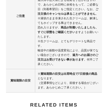
で、あらかじめ日時に余裕をもって、ご必要な
日（到着希望日）をご指定ください。なお、
ご
注文後のキャンセルは承ることができません
。
ご注意
※液状のまま冷凍された生クリームは、解凍し
てもホイップする事はできません。
恐れ入りますが、
商品が到着いたしましたら、
すぐに状態をご確認ください
ますようお願いい
たします。
※生クリームは、とてもデリケートな商品で
す。
輸送中の振動や温度変化により、品質が保てな
い場合がございますので、
遠方へのお届けのご
注文はお受けできない事があります
。何卒ご了
承ください。
※
賞味期限の目安は出荷時点で7日前後の商品
となります。
賞味期限の目安
（交通事情などにより、前後する場合がござい
ます。あらかじめご了承ください。）
RELATED ITEMS