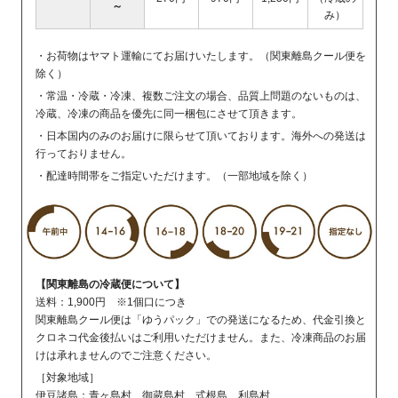
～
み）
・お荷物はヤマト運輸にてお届けいたします。（関東離島クール便を
除く）
・常温・冷蔵・冷凍、複数ご注文の場合、品質上問題のないものは、
冷蔵、冷凍の商品を優先に同一梱包にさせて頂きます。
・日本国内のみのお届けに限らせて頂いております。海外への発送は
行っておりません。
・配達時間帯をご指定いただけます。（一部地域を除く）
【関東離島の冷蔵便について】
送料：1,900円 ※1個口につき
関東離島クール便は「ゆうパック」での発送になるため、代金引換と
クロネコ代金後払いはご利用いただけません。また、冷凍商品のお届
けは承れませんのでご注意ください。
［対象地域］
伊豆諸島：青ヶ島村、御蔵島村、式根島、利島村