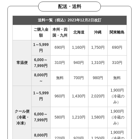
配送・送料
送料一覧（税込）2023年12月2日改訂
ご購入金
本州・四
北海道
沖縄
関東離島
額
国・九州
1～5,999
690円
1,160円
1,750円
690円
円
6,000～
常温便
310円
940円
1,310円
310円
7,999円
8,000円
無料
700円
980円
無料
～
1,900円
1～5,999
960円
1,430円
2,020円
（冷蔵の
円
み）
クール便
1,900円
6,000～
（冷蔵・
580円
1,210円
1,580円
（冷蔵の
7,999円
冷凍）
み）
1,900円
8,000円
270円
970円
1,250円
（冷蔵の