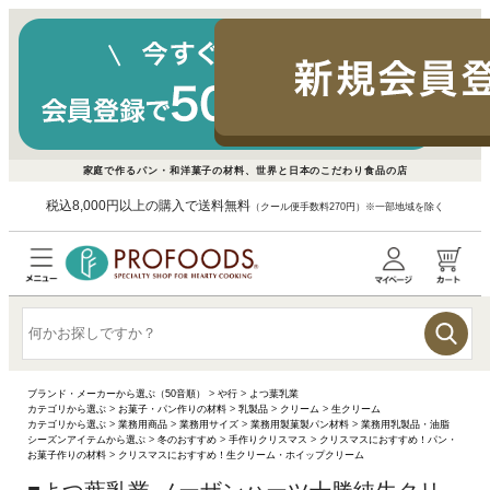
家庭で作るパン・和洋菓子の材料、世界と日本のこだわり食品の店
税込8,000円以上の購入で送料無料
（クール便手数料270円）※一部地域を除く
ブランド・メーカーから選ぶ（50音順）
>
や行
>
よつ葉乳業
カテゴリから選ぶ
>
お菓子・パン作りの材料
>
乳製品
>
クリーム
>
生クリーム
カテゴリから選ぶ
>
業務用商品
>
業務用サイズ
>
業務用製菓製パン材料
>
業務用乳製品・油脂
シーズンアイテムから選ぶ
>
冬のおすすめ
>
手作りクリスマス
>
クリスマスにおすすめ！パン・
お菓子作りの材料
>
クリスマスにおすすめ！生クリーム・ホイップクリーム