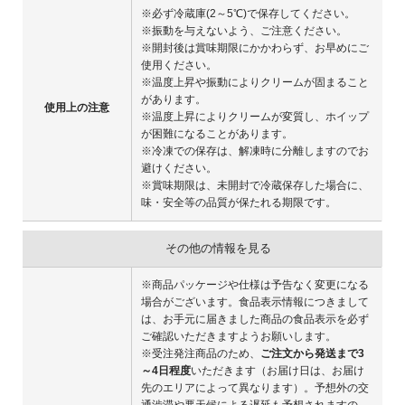
※必ず冷蔵庫(2～5℃)で保存してください。
※振動を与えないよう、ご注意ください。
※開封後は賞味期限にかかわらず、お早めにご
使用ください。
※温度上昇や振動によりクリームが固まること
があります。
使用上の注意
※温度上昇によりクリームが変質し、ホイップ
が困難になることがあります。
※冷凍での保存は、解凍時に分離しますのでお
避けください。
※賞味期限は、未開封で冷蔵保存した場合に、
味・安全等の品質が保たれる期限です。
その他の情報を見る
※商品パッケージや仕様は予告なく変更になる
場合がございます。食品表示情報につきまして
は、お手元に届きました商品の食品表示を必ず
ご確認いただきますようお願いします。
※受注発注商品のため、
ご注文から発送まで3
～4日程度
いただきます（お届け日は、お届け
先のエリアによって異なります）。予想外の交
通渋滞や悪天候による遅延も予想されますの