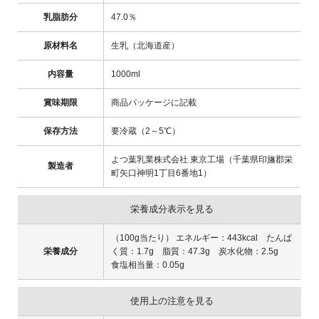
乳脂肪分
47.0％
原材料名
生乳（北海道産）
内容量
1000ml
賞味期限
商品パッケージに記載
保存方法
要冷蔵（2～5℃）
よつ葉乳業株式会社 東京工場（千葉県印旛郡栄
製造者
町矢口神明1丁目6番地1）
栄養成分表示を見る
（100g当たり） エネルギー：443kcal たんぱ
栄養成分
く質：1.7g 脂質：47.3g 炭水化物：2.5g
食塩相当量：0.05g
使用上の注意を見る