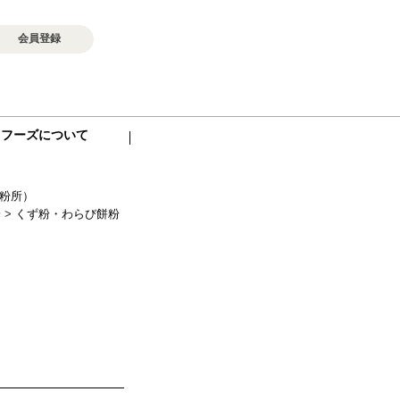
会員登録
ロフーズについて
粉所）
粉
>
くず粉・わらび餅粉
g