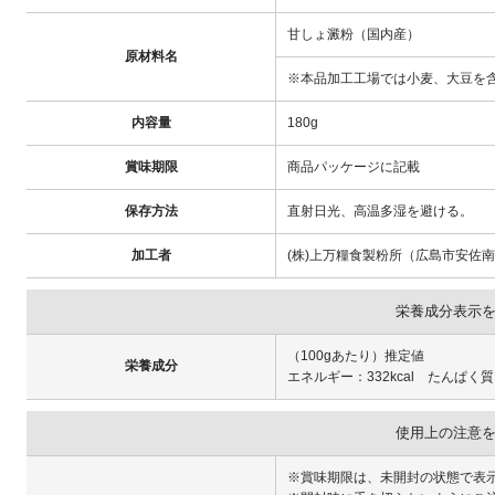
甘しょ澱粉（国内産）
原材料名
※本品加工工場では小麦、大豆を
内容量
180g
賞味期限
商品パッケージに記載
保存方法
直射日光、高温多湿を避ける。
加工者
(株)上万糧食製粉所（広島市安佐南区
栄養成分表示
（100gあたり）推定値
栄養成分
エネルギー：332kcal たんぱく質
使用上の注意
※賞味期限は、未開封の状態で表