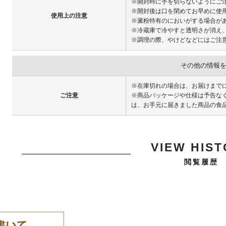
※開封時に手を切らないようにご
※開封後は口を閉めてお早めに使
使用上の注意
※澱粉特有のにおいがする場合が
※冷蔵庫で冷やすと透明さが消え
※調理の際、やけどなどにはご注
その他の情報
※在庫切れの場合は、お届けまで
ご注意
※商品パッケージや仕様は予告な
は、お手元に届きました商品の食
VIEW HIS
閲覧履歴