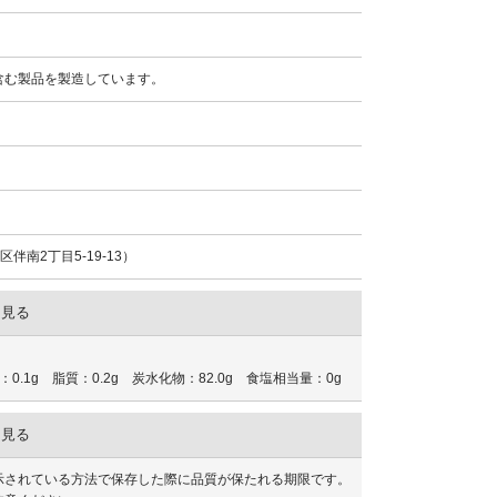
含む製品を製造しています。
伴南2丁目5-19-13）
を見る
：0.1g 脂質：0.2g 炭水化物：82.0g 食塩相当量：0g
を見る
示されている方法で保存した際に品質が保たれる期限です。