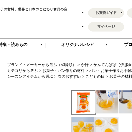
菓子の材料、世界と日本のこだわり食品の店
お買物ガイド
マイページ
特集・読みもの
オリジナルレシピ
プ
ブランド・メーカーから選ぶ（50音順）
>
か行
>
かんてんぱぱ（伊那食
カテゴリから選ぶ
>
お菓子・パン作りの材料
>
パン・お菓子作りお手軽
シーズンアイテムから選ぶ
>
春のおすすめ
>
こどもの日
>
お菓子の材