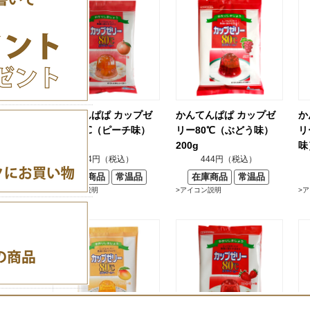
かんてんぱぱ カップゼ
かんてんぱぱ カップゼ
か
リー80℃（ピーチ味）
リー80℃（ぶどう味）
リ
200g
200g
味
444円（税込）
444円（税込）
在庫商品
常温品
在庫商品
常温品
>アイコン説明
>アイコン説明
>