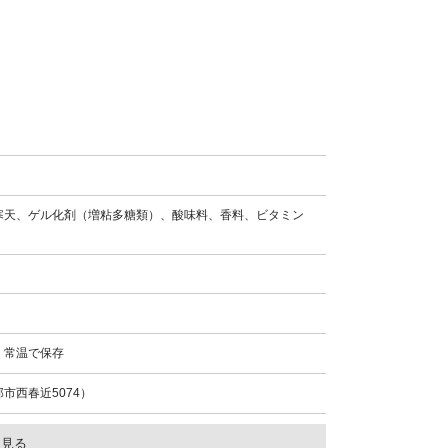
寒天、ゲル化剤（増粘多糖類）、酸味料、香料、ビタミン
、常温で保存
市西春近5074）
を見る