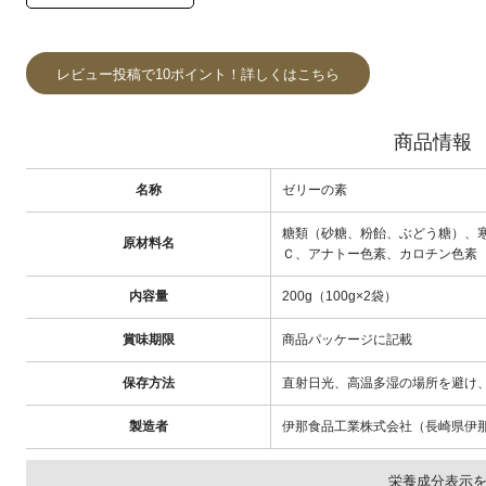
レビュー投稿で10ポイント！詳しくはこちら
商品情報
名称
ゼリーの素
糖類（砂糖、粉飴、ぶどう糖）、
原材料名
Ｃ、アナトー色素、カロチン色素
内容量
200g（100g×2袋）
賞味期限
商品パッケージに記載
保存方法
直射日光、高温多湿の場所を避け
製造者
伊那食品工業株式会社（長崎県伊那
栄養成分表示