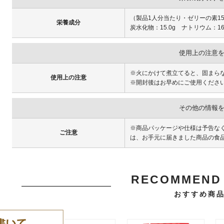
（製品1人分当たり・ゼリーの素15.
栄養成分
炭水化物：15.0g ナトリウム：1
使用上の注意
※火にかけて煮立てると、固まら
使用上の注意
※開封後はお早めにご使用くださ
その他の情報
※商品パッケージや仕様は予告な
ご注意
は、お手元に届きました商品の食
RECOMMEND 
おすすめ商