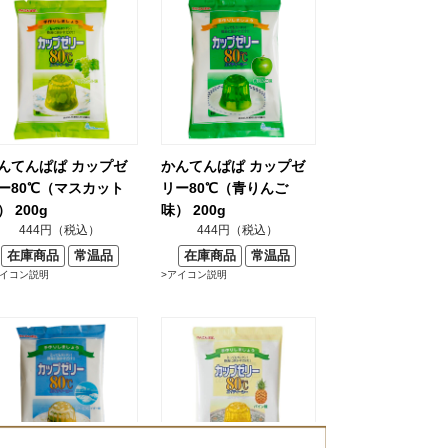
んてんぱぱ カップゼ
かんてんぱぱ カップゼ
ー80℃（マスカット
リー80℃（青りんご
） 200g
味） 200g
444円（税込）
444円（税込）
在庫商品
常温品
在庫商品
常温品
アイコン説明
>アイコン説明