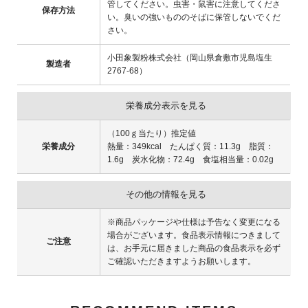
管してください。虫害・鼠害に注意してくださ
保存方法
い。臭いの強いもののそばに保管しないでくだ
さい。
小田象製粉株式会社（岡山県倉敷市児島塩生
製造者
2767-68）
栄養成分表示を見る
（100ｇ当たり）推定値
栄養成分
熱量：349kcal たんぱく質：11.3g 脂質：
1.6g 炭水化物：72.4g 食塩相当量：0.02g
その他の情報を見る
※商品パッケージや仕様は予告なく変更になる
場合がございます。食品表示情報につきまして
ご注意
は、お手元に届きました商品の食品表示を必ず
ご確認いただきますようお願いします。