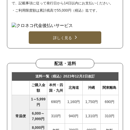
で、記載事項に従って発行日から14日以内にお支払いください。
・ご利用限度額は累計残高で55,000円（税込）迄です。
詳しく見る
配送・送料
送料一覧（税込）2023年12月2日改訂
ご購入金
本州・四
北海道
沖縄
関東離島
額
国・九州
1～5,999
690円
1,160円
1,750円
690円
円
6,000～
常温便
310円
940円
1,310円
310円
7,999円
8,000円