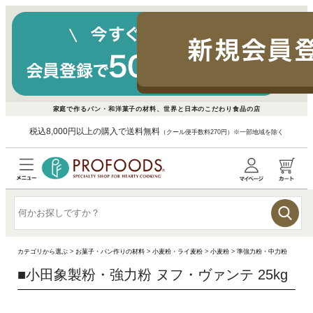
家庭で作るパン・和洋菓子の材料、世界と日本のこだわり食品の店
税込8,000円以上の購入で送料無料
（クール便手数料270円）※一部地域を除く
カテゴリから選ぶ
>
お菓子・パン作りの材料
>
小麦粉・ライ麦粉
>
小麦粉
>
準強力粉・中力粉
■
小田象製粉・強力粉 ヌフ・ヴァンテ 25kg