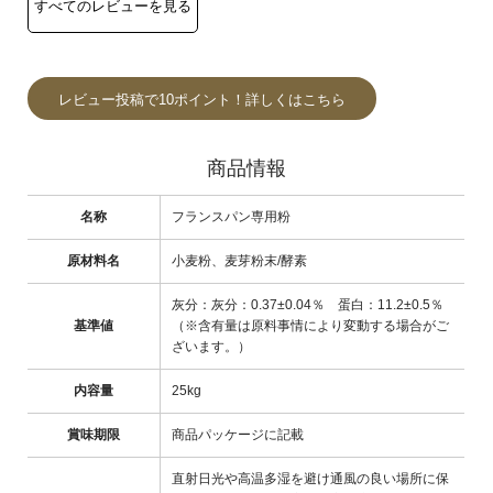
レビュー投稿で10ポイント！詳しくはこちら
商品情報
名称
フランスパン専用粉
原材料名
小麦粉、麦芽粉末/酵素
灰分：灰分：0.37±0.04％ 蛋白：11.2±0.5％
基準値
（※含有量は原料事情により変動する場合がご
ざいます。）
内容量
25kg
賞味期限
商品パッケージに記載
直射日光や高温多湿を避け通風の良い場所に保