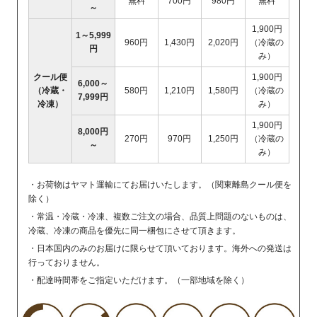
無料
700円
980円
無料
～
1,900円
1～5,999
960円
1,430円
2,020円
（冷蔵の
円
み）
クール便
1,900円
6,000～
（冷蔵・
580円
1,210円
1,580円
（冷蔵の
7,999円
冷凍）
み）
1,900円
8,000円
270円
970円
1,250円
（冷蔵の
～
み）
・お荷物はヤマト運輸にてお届けいたします。（関東離島クール便を
除く）
・常温・冷蔵・冷凍、複数ご注文の場合、品質上問題のないものは、
冷蔵、冷凍の商品を優先に同一梱包にさせて頂きます。
・日本国内のみのお届けに限らせて頂いております。海外への発送は
行っておりません。
・配達時間帯をご指定いただけます。（一部地域を除く）