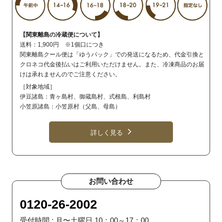
【関東離島の冷蔵便について】
送料：1,900円 ※1個口につき
関東離島クール便は「ゆうパック」での発送になるため、代金引換と
クロネコ代金後払いはご利用いただけません。また、冷凍商品のお届
けは承れませんのでご注意ください。
［対象地域］
伊豆諸島：青ヶ島村、御蔵島村、式根島、利島村
小笠原諸島：小笠原村（父島、母島）
詳しく見る
お問い合わせ
0120-26-2002
受付時間 : 月〜土曜日 10：00～17：00