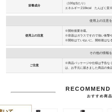
（100g当たり）
栄養成分
エネルギー:218kcal たんぱく質:0.
使用上の注意
※開栓後要冷蔵。
使用上の注意
※容器はガラスですので強い衝撃
※開栓はていねいに、開栓後はな
その他の情報
※商品パッケージや仕様は予告な
ご注意
は、お手元に届きました商品の食
RECOMMEND 
おすすめ商