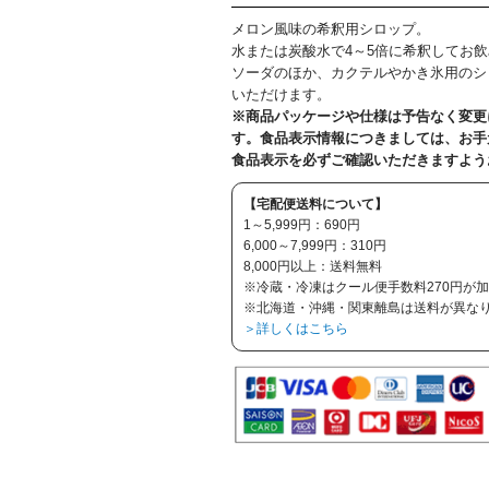
メロン風味の希釈用シロップ。
水または炭酸水で4～5倍に希釈してお
ソーダのほか、カクテルやかき氷用のシ
いただけます。
※商品パッケージや仕様は予告なく変更
す。食品表示情報につきましては、お手
食品表示を必ずご確認いただきますよう
【宅配便送料について】
1～5,999円：690円
6,000～7,999円：310円
8,000円以上：送料無料
※冷蔵・冷凍はクール便手数料270円が
※北海道・沖縄・関東離島は送料が異な
＞詳しくはこちら