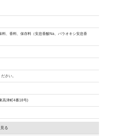
味料、香料、保存料（安息香酸Na、パラオキシ安息香
ください。
高津町4番18号)
を見る