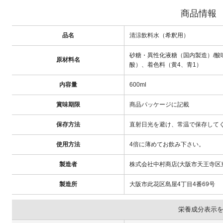
商品情報
品名
清涼飲料水（希釈用）
砂糖・異性化液糖（国内製造）/酸
原材料名
酸）、着色料（黄4、青1）
内容量
600ml
賞味期限
商品パッケージに記載
保存方法
直射日光を避け、常温で保存して
使用方法
4倍に薄めてお飲み下さい。
製造者
株式会社中村商店(大阪市天王寺区東
製造所
大阪市此花区島屋4丁目4番69号
栄養成分表示