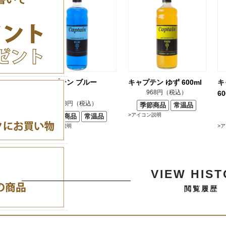
キャプテン ブルー
キャプテン ゆず 600ml
キ
968円（税込）
600ml
60
738円（税込）
季節商品
常温品
>アイコン説明
在庫商品
常温品
>アイコン説明
>
VIEW HIS
閲覧履歴