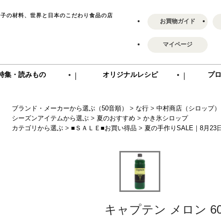
菓子の材料、世界と日本のこだわり食品の店
お買物ガイド
マイページ
特集・読みもの
オリジナルレシピ
プ
ブランド・メーカーから選ぶ（50音順）
>
な行
>
中村商店（シロップ）
シーズンアイテムから選ぶ
>
夏のおすすめ
>
かき氷シロップ
カテゴリから選ぶ
>
■ＳＡＬＥ■お買い得品
>
夏の手作りSALE｜8月23
キャプテン メロン 60