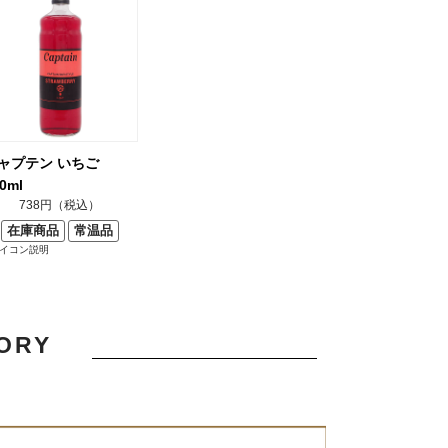
ャプテン いちご
0ml
738円（税込）
在庫商品
常温品
アイコン説明
TORY