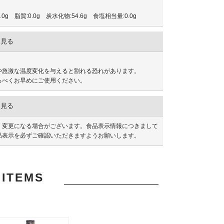
0g 脂質:0.0g 炭水化物:54.6g 食塩相当量:0.0g
を見る
や急激な温度変化を与えると割れる恐れがあります。
るべくお早めにご使用ください。
を見る
く変更になる場合がございます。食品表示情報につきまして
品表示を必ずご確認いただきますようお願いします。
ITEMS
品