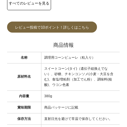
レビュー投稿で10ポイント！詳しくはこちら
商品情報
名称
調理用コーンピューレ（粒入り）
スイートコーン(タイ)（遺伝子組換えでな
い）、砂糖、チキンコンソメ(小麦・大豆を含
原材料名
む)、食塩/増粘剤（加工でん粉）、調味料(核
酸)、ウコン色素
内容量
380g
賞味期限
商品パッケージに記載
保存方法
直射日光を避けて常温で保存してください。