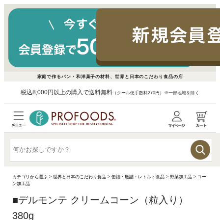
家庭で作るパン・和洋菓子の材料、世界と日本のこだわり食品の店
税込8,000円以上の購入で送料無料
（クール便手数料270円）※一部地域を除く
カテゴリから選ぶ
>
世界と日本のこだわり食品
>
缶詰・瓶詰・レトルト食品
>
野菜加工品
>
コー
ン加工品
■
デルモンテ クリームコーン（粒入り）
380g