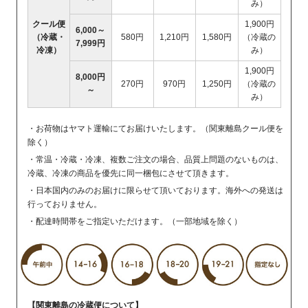
み）
クール便
1,900円
6,000～
（冷蔵・
580円
1,210円
1,580円
（冷蔵の
7,999円
冷凍）
み）
1,900円
8,000円
270円
970円
1,250円
（冷蔵の
～
み）
・お荷物はヤマト運輸にてお届けいたします。（関東離島クール便を
除く）
・常温・冷蔵・冷凍、複数ご注文の場合、品質上問題のないものは、
冷蔵、冷凍の商品を優先に同一梱包にさせて頂きます。
・日本国内のみのお届けに限らせて頂いております。海外への発送は
行っておりません。
・配達時間帯をご指定いただけます。（一部地域を除く）
【関東離島の冷蔵便について】