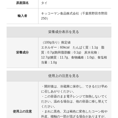
原産国名
タイ
キッコーマン食品株式会社（千葉県野田市野田
輸入者
250）
栄養成分表示を見る
（100g当り）推定値
エネルギー：60kcal たんぱく質：1.1g 脂
栄養成分
質：0.7g(飽和脂肪酸：0.1g) 炭水化物：
12.7g(糖質：11.7g、食物繊維：1.0g)、食塩相
当量：1.0g
使用上の注意を見る
・開封後は、冷蔵庫に保存し、できるだけ早め
に召しあがりください。
・この容器のまま電子レンジで加熱しないでく
ださい。温める場合は、他の容器に移し替えて
ください。
使用上の注意
・まれに黒色、又は褐色に変色したコーン粒や
外皮、穂軸の一部が混ざる場合がありますが、