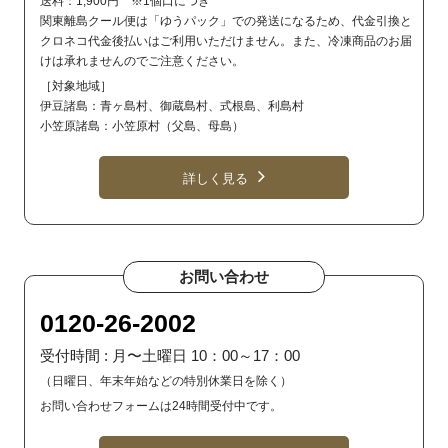
送料：1,900円 ※1個口につき
関東離島クール便は「ゆうパック」での発送になるため、代金引換と
クロネコ代金後払いはご利用いただけません。また、冷凍商品のお届
けは承れませんのでご注意ください。
［対象地域］
伊豆諸島：青ヶ島村、御蔵島村、式根島、利島村
小笠原諸島：小笠原村（父島、母島）
詳しく見る
お問い合わせ
0120-26-2002
受付時間 : 月〜土曜日 10：00～17：00
（日曜日、年末年始などの特別休業日を除く）
お問い合わせフォームは24時間受付中です。