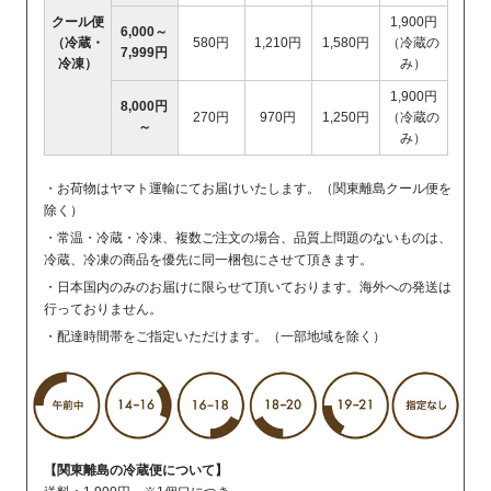
クール便
1,900円
6,000～
（冷蔵・
580円
1,210円
1,580円
（冷蔵の
7,999円
冷凍）
み）
1,900円
8,000円
270円
970円
1,250円
（冷蔵の
～
み）
・お荷物はヤマト運輸にてお届けいたします。（関東離島クール便を
除く）
・常温・冷蔵・冷凍、複数ご注文の場合、品質上問題のないものは、
冷蔵、冷凍の商品を優先に同一梱包にさせて頂きます。
・日本国内のみのお届けに限らせて頂いております。海外への発送は
行っておりません。
・配達時間帯をご指定いただけます。（一部地域を除く）
【関東離島の冷蔵便について】