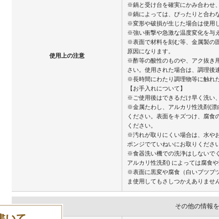
※鍋と受け台を確実にかみ合わせ
※鍋によっては、ぴったりと合わ
※変形や破損が生じた場合は使用
※強い衝撃や急激な温度変化を与
※表面で材料を刻む等、金属製の
原因になります。
使用上の注意
※酢等の酸性のものや、アク抜き
さい。使用された場合は、調理後
※長時間にわたり調理物等に触れ
【お手入れについて】
※ご使用後はできるだけ早く洗い
※金属たわし、アルカリ性洗剤(漂
ください。表面をキズつけ、腐食
ください。
※汚れが取りにくい場合は、水や
ポンジでていねいにお取りくださ
※食器洗い機での洗浄はしないで
アルカリ性洗剤) によっては腐食
※表面に黒変や腐食（白いブツブ
ま使用してもさしつかえありませ
その他の情報