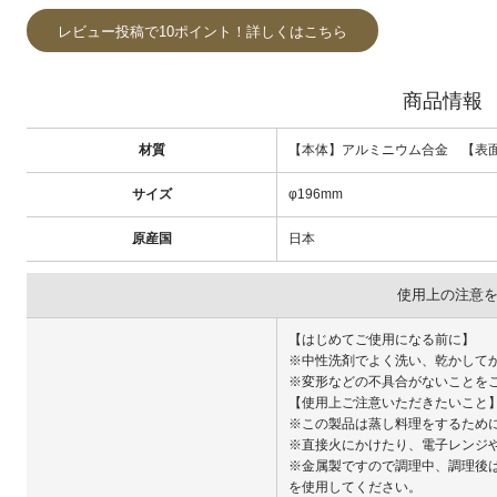
レビュー投稿で10ポイント！詳しくはこちら
商品情報
材質
【本体】アルミニウム合金 【表
サイズ
φ196mm
原産国
日本
使用上の注意
【はじめてご使用になる前に】
※中性洗剤でよく洗い、乾かして
※変形などの不具合がないことを
【使用上ご注意いただきたいこと
※この製品は蒸し料理をするため
※直接火にかけたり、電子レンジ
※金属製ですので調理中、調理後
を使用してください。