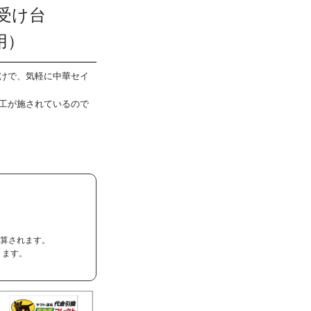
受け台
用）
けで、気軽に中華セイ
工が施されているので
加算されます。
ります。