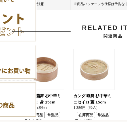
ご注意
※商品パッケージや仕様は予告な
RELATED I
関連商品
カンダ 燕舞 杉中華ミ
カンダ 燕舞 杉中華ミ
ニセイロ 身 15cm
ニセイロ 蓋 15cm
1,584円（税込）
1,386円（税込）
在庫商品
常温品
在庫商品
常温品
>アイコン説明
>アイコン説明