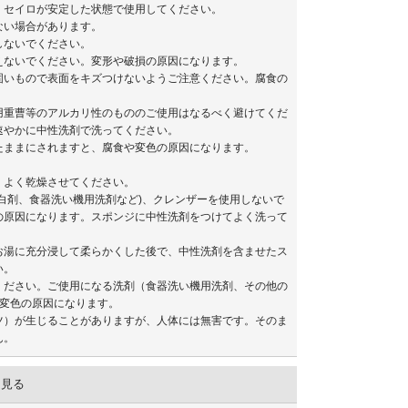
、セイロが安定した状態で使用してください。
ない場合があります。
しないでください。
えないでください。変形や破損の原因になります。
固いもので表面をキズつけないようご注意ください。腐食の
用重曹等のアルカリ性のもののご使用はなるべく避けてくだ
速やかに中性洗剤で洗ってください。
たままにされますと、腐食や変色の原因になります。
、よく乾燥させてください。
白剤、食器洗い機用洗剤など)、クレンザーを使用しないで
の原因になります。スポンジに中性洗剤をつけてよく洗って
お湯に充分浸して柔らかくした後で、中性洗剤を含ませたス
い。
ください。ご使用になる洗剤（食器洗い機用洗剤、その他の
や変色の原因になります。
ツ）が生じることがありますが、人体には無害です。そのま
ん。
を見る