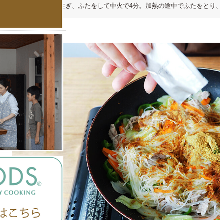
3）水170ccを注ぎ、ふたをして中火で4分。加熱の途中でふたをと