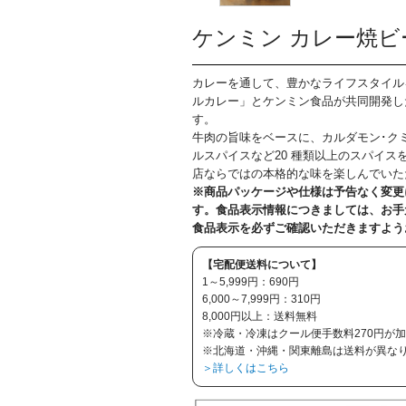
ケンミン カレー焼ビー
カレーを通して、豊かなライフスタイル
ルカレー」とケンミン食品が共同開発し
す。
牛肉の旨味をベースに、カルダモン･クミ
ルスパイスなど20 種類以上のスパイス
店ならではの本格的な味を楽しんでいた
※商品パッケージや仕様は予告なく変更
す。食品表示情報につきましては、お手
食品表示を必ずご確認いただきますよう
【宅配便送料について】
1～5,999円：690円
6,000～7,999円：310円
8,000円以上：送料無料
※冷蔵・冷凍はクール便手数料270円が
※北海道・沖縄・関東離島は送料が異な
＞詳しくはこちら