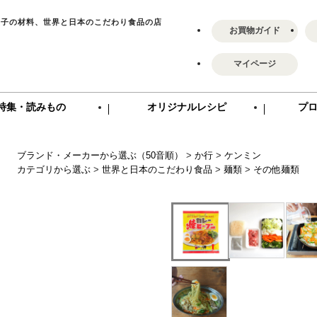
菓子の材料、世界と日本のこだわり食品の店
お買物ガイド
マイページ
特集・読みもの
オリジナルレシピ
プ
ブランド・メーカーから選ぶ（50音順）
>
か行
>
ケンミン
カテゴリから選ぶ
>
世界と日本のこだわり食品
>
麺類
>
その他麺類