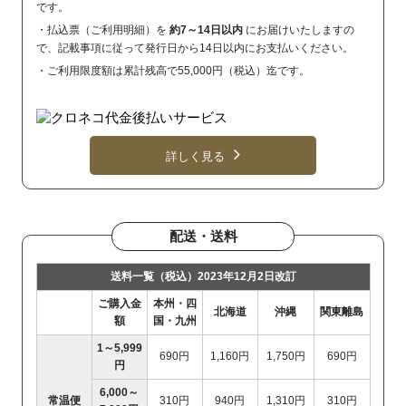
です。
・払込票（ご利用明細）を
約7～14日以内
にお届けいたしますの
で、記載事項に従って発行日から14日以内にお支払いください。
・ご利用限度額は累計残高で55,000円（税込）迄です。
詳しく見る
配送・送料
送料一覧（税込）2023年12月2日改訂
ご購入金
本州・四
北海道
沖縄
関東離島
額
国・九州
1～5,999
690円
1,160円
1,750円
690円
円
6,000～
常温便
310円
940円
1,310円
310円