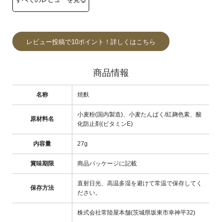
レビュー投稿で10ポイント！詳しくはこちら
商品情報
名称
焼麩
小麦粉(国内製造)、小麦たんぱく/紅麹色素、酸
原材料名
化防止剤(ビタミンE)
内容量
27g
賞味期限
商品パッケージに記載
直射日光、高温多湿を避けて常温で保存してく
保存方法
ださい。
株式会社常陸屋本舗(茨城県坂東市幸神平32)