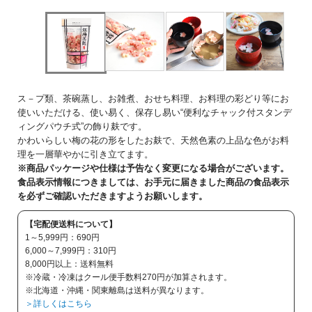
ス－プ類、茶碗蒸し、お雑煮、おせち料理、お料理の彩どり等にお
使いいただける、使い易く、保存し易い“便利なチャック付スタンデ
ィングパウチ式”の飾り麸です。
かわいらしい梅の花の形をしたお麸で、天然色素の上品な色がお料
理を一層華やかに引き立てます。
※商品パッケージや仕様は予告なく変更になる場合がございます。
食品表示情報につきましては、お手元に届きました商品の食品表示
を必ずご確認いただきますようお願いします。
【宅配便送料について】
1～5,999円：690円
6,000～7,999円：310円
8,000円以上：送料無料
※冷蔵・冷凍はクール便手数料270円が加算されます。
※北海道・沖縄・関東離島は送料が異なります。
＞詳しくはこちら