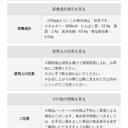
栄養成分表示を見る
（100gあたり）この表示値は、目安です。
エネルギー：366kcal たんぱく質：22.6g 脂
栄養成分
質：2.4g 炭水化物：63.4g 食塩相当量：
0.03g
使用上の注意を見る
※開封後は湿気を避けて密閉容器に入れ、お早
めにご使用ください。
使用上の注意
※ヌレ手で麩を扱わないでください。
※お召し上がりの際には麩に含まれた汁は冷め
にくいのでご注意ください。
その他の情報を見る
※商品パッケージや仕様は予告なく変更になる
場合がございます。食品表示情報につきまして
ご注意
は、お手元に届きました商品の食品表示を必ず
ご確認いただきますようお願いします。