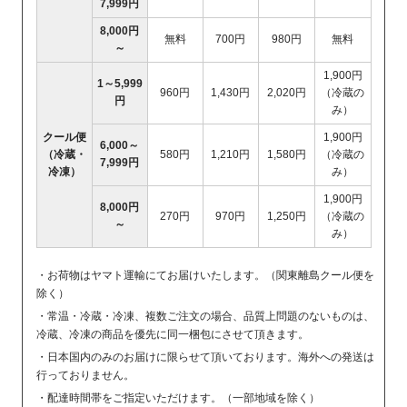
7,999円
8,000円
無料
700円
980円
無料
～
1,900円
1～5,999
960円
1,430円
2,020円
（冷蔵の
円
み）
クール便
1,900円
6,000～
（冷蔵・
580円
1,210円
1,580円
（冷蔵の
7,999円
冷凍）
み）
1,900円
8,000円
270円
970円
1,250円
（冷蔵の
～
み）
・お荷物はヤマト運輸にてお届けいたします。（関東離島クール便を
除く）
・常温・冷蔵・冷凍、複数ご注文の場合、品質上問題のないものは、
冷蔵、冷凍の商品を優先に同一梱包にさせて頂きます。
・日本国内のみのお届けに限らせて頂いております。海外への発送は
行っておりません。
・配達時間帯をご指定いただけます。（一部地域を除く）