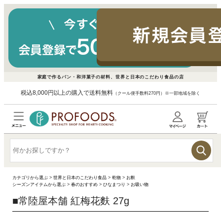
家庭で作るパン・和洋菓子の材料、世界と日本のこだわり食品の店
税込8,000円以上の購入で送料無料
（クール便手数料270円）※一部地域を除く
カテゴリから選ぶ
>
世界と日本のこだわり食品
>
乾物
>
お麩
シーズンアイテムから選ぶ
>
春のおすすめ
>
ひなまつり
>
お吸い物
■
常陸屋本舗 紅梅花麩 27g